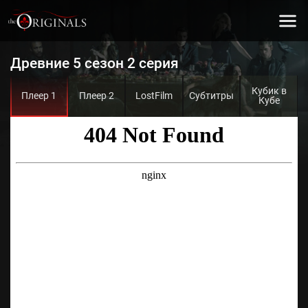
Древние 5 сезон 2 серия
Кубик в
Плеер 1
Плеер 2
LostFilm
Субтитры
Кубе