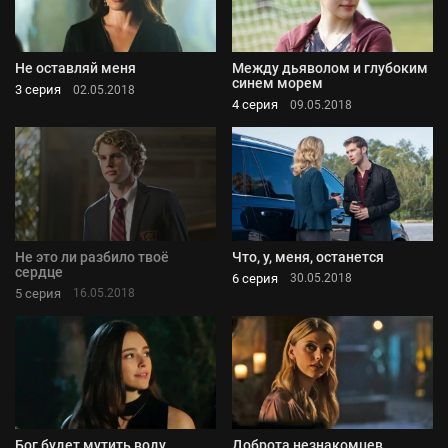
Не оставляй меня
Между дьяволом и глубоким
синем морем
3 серия
02.05.2018
4 серия
09.05.2018
Не это ли разбило твоё
Что, у, меня, останется
сердце
6 серия
30.05.2018
5 серия
16.05.2018
Бог будет мутить воду
Доброта незнакомцев