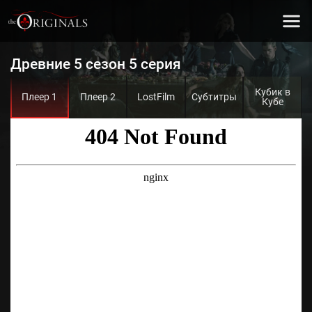
Древние 5 сезон 5 серия
Кубик в
Плеер 1
Плеер 2
LostFilm
Субтитры
Кубе