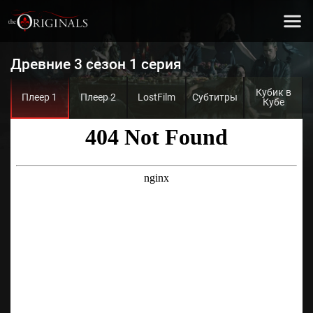
Древние 3 сезон 1 серия
Кубик в
Плеер 1
Плеер 2
LostFilm
Субтитры
Кубе