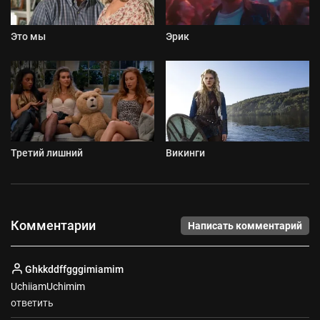
Это мы
Эрик
Третий лишний
Викинги
Комментарии
Написать комментарий
Ghkkddffgggimiamim
UchiiamUchimim
ответить