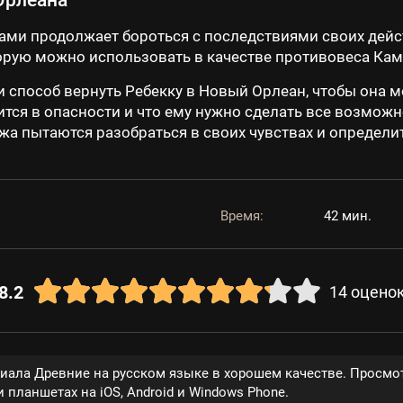
 Орлеана
о Ками продолжает бороться с последствиями своих дей
орую можно использовать в качестве противовеса Кам
и способ вернуть Ребекку в Новый Орлеан, чтобы она м
ится в опасности и что ему нужно сделать все возможн
жа пытаются разобраться в своих чувствах и определит
Время:
42 мин.
8.2
14
оцено
риала Древние на русском языке в хорошем качестве. Просмот
 планшетах на iOS, Android и Windows Phone.