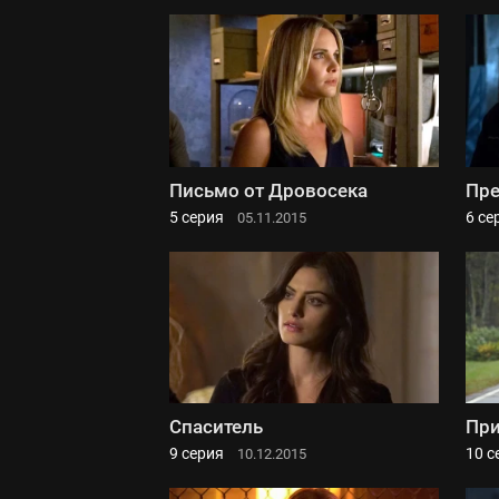
Письмо от Дровосека
Пре
5 серия
6 се
05.11.2015
Спаситель
При
9 серия
10 с
10.12.2015