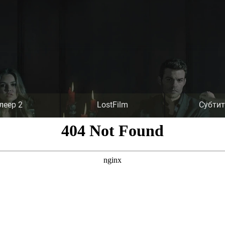
леер 2
LostFilm
Субти