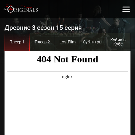
Древние 3 сезон 15 серия
Кубик в
Плеер 1
Плеер 2
LostFilm
Субтитры
Кубе