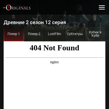
Древние 2 сезон 12 серия
Кубик в
Плеер 1
Плеер 2
LostFilm
Субтитры
Кубе