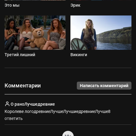
Это мы
Эрик
Третий лишний
Викинги
Комментарии
Написать комментарий
О раноЛучшедревние
Королеве логодревниеЛучшеЛучшиедревниеЛучше8
ответить