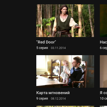
"Red Door"
Нас
5 серия
6 се
03.11.2014
Карта мгновений
Я с
9 серия
10 с
08.12.2014