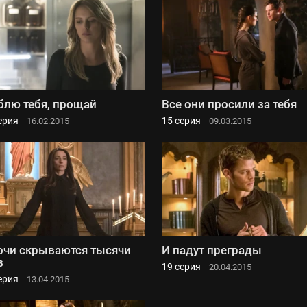
лю тебя, прощай
Все они просили за тебя
ерия
15 серия
16.02.2015
09.03.2015
очи скрываются тысячи
И падут преграды
з
19 серия
20.04.2015
ерия
13.04.2015