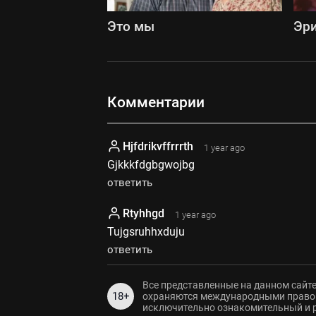
Это мы
Эр
Комментарии
Hjfdrikvffrrrth
1 year ago
Gjkkkfdgbgwojbg
ответить
Rtyhhgd
1 year ago
Tujgsruhhxduju
ответить
Все представленные на данном сайте
18+
охраняются международными правов
исключительно ознакомительный и 