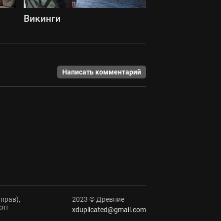
Викинги
Написать комментарий
прав),
2023 © Древние
сят
xduplicated@gmail.com