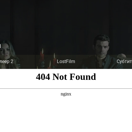
я
леер 2
LostFilm
Субти