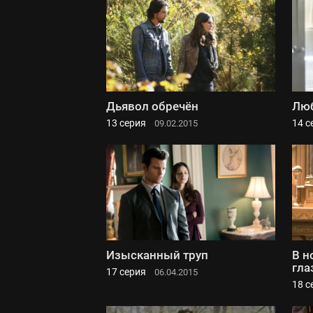
Дьявол обречён
Люб
13 серия
14 с
09.02.2015
Изысканный труп
В н
гла
17 серия
06.04.2015
18 с