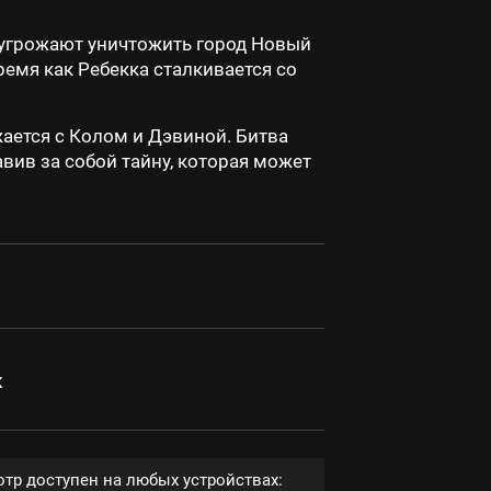
е угрожают уничтожить город Новый
ремя как Ребекка сталкивается со
жается с Колом и Дэвиной. Битва
вив за собой тайну, которая может
к
тр доступен на любых устройствах: