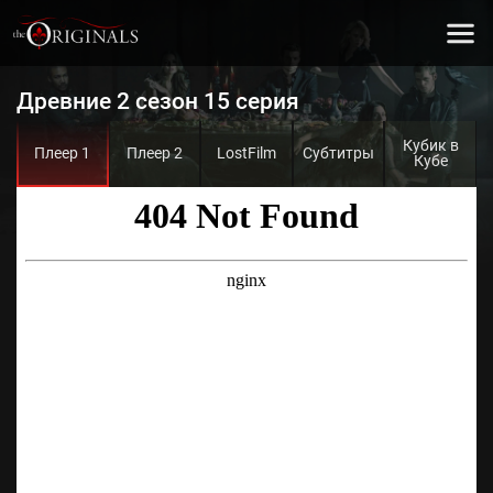
Древние 2 сезон 15 серия
Кубик в
Плеер 1
Плеер 2
LostFilm
Субтитры
Кубе