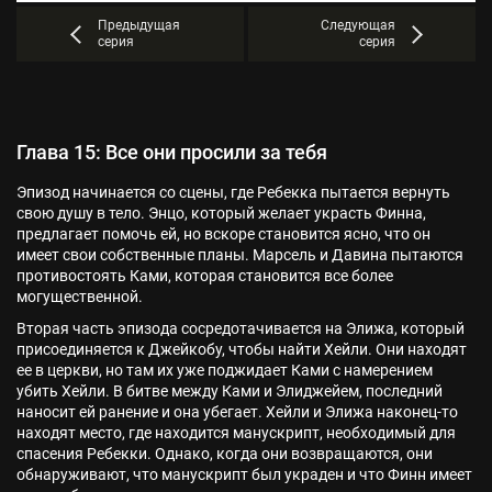
Предыдущая
Следующая
серия
серия
Глава 15: Все они просили за тебя
Эпизод начинается со сцены, где Ребекка пытается вернуть
свою душу в тело. Энцо, который желает украсть Финна,
предлагает помочь ей, но вскоре становится ясно, что он
имеет свои собственные планы. Марсель и Давина пытаются
противостоять Ками, которая становится все более
могущественной.
Вторая часть эпизода сосредотачивается на Элижа, который
присоединяется к Джейкобу, чтобы найти Хейли. Они находят
ее в церкви, но там их уже поджидает Ками с намерением
убить Хейли. В битве между Ками и Элиджейем, последний
наносит ей ранение и она убегает. Хейли и Элижа наконец-то
находят место, где находится манускрипт, необходимый для
спасения Ребекки. Однако, когда они возвращаются, они
обнаруживают, что манускрипт был украден и что Финн имеет