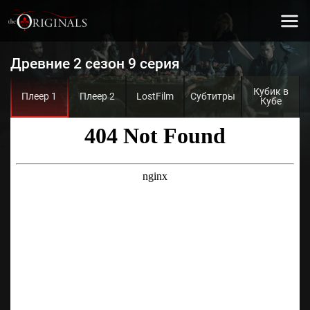
Древние 2 сезон 9 серия
Кубик в
Плеер 1
Плеер 2
LostFilm
Субтитры
Кубе