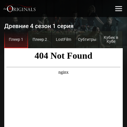
Древние 4 сезон 1 серия
Кубик в
Плеер 1
Плеер 2
LostFilm
Субтитры
Кубе