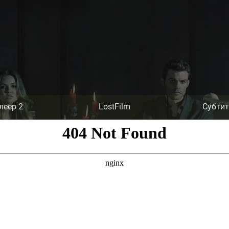
леер 2
LostFilm
Субти