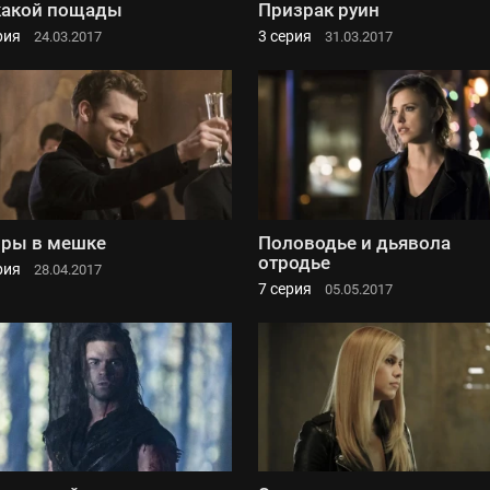
какой пощады
Призрак руин
рия
3 серия
24.03.2017
31.03.2017
ры в мешке
Половодье и дьявола
отродье
рия
28.04.2017
7 серия
05.05.2017