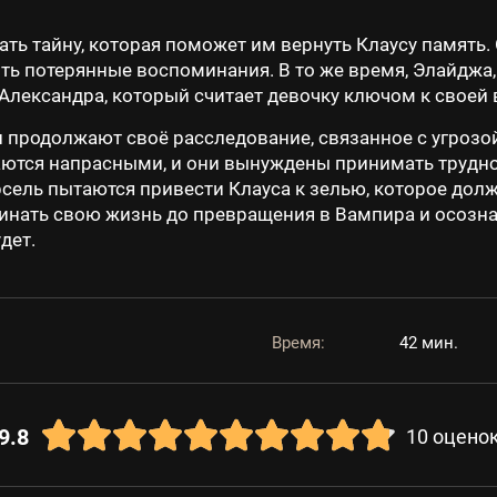
ть тайну, которая поможет им вернуть Клаусу память.
ь потерянные воспоминания. В то же время, Элайджа,
т Александра, который считает девочку ключом к своей
и продолжают своё расследование, связанное с угрозо
аются напрасными, и они вынуждены принимать трудно
арсель пытаются привести Клауса к зелью, которое дол
минать свою жизнь до превращения в Вампира и осознаё
дет.
Время:
42 мин.
9.8
10
оцено