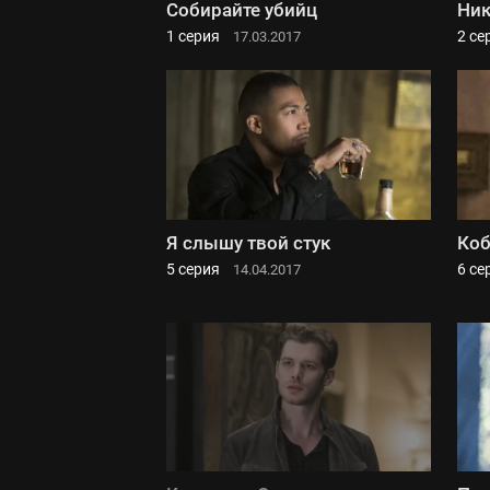
Собирайте убийц
Ни
1 серия
2 се
17.03.2017
Я слышу твой стук
Коб
5 серия
6 се
14.04.2017