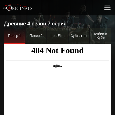
Древние 4 сезон 7 серия
Кубик в
Плеер 1
Плеер 2
LostFilm
Субтитры
Кубе