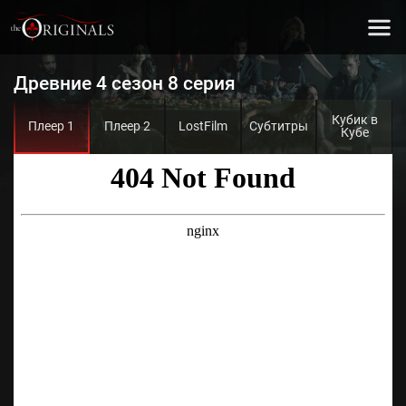
Древние 4 сезон 8 серия
Кубик в
Плеер 1
Плеер 2
LostFilm
Субтитры
Кубе