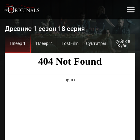
Древние 1 сезон 18 серия
Кубик в
Плеер 1
Плеер 2
LostFilm
Субтитры
Кубе