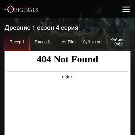
Древние 1 сезон 4 серия
Кубик в
Плеер 1
Плеер 2
LostFilm
Субтитры
Кубе