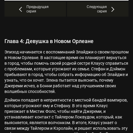
Предыдущая
Следующая
серия
серия
Глава 4: Девушка в Новом Орлеане
Эпизод начинается с воспоминаний Элайджи о своем прошлом
в Новом Орлеане. В настоящее время он планирует вернуться
в город, чтобы помочь своей родной сестре Клаусу справиться
с проблемами, которые угрожают их семье. Стефан и Дэймон
прибывают в город, чтобы собрать информацию об Элайдже и
узнать, что он хочет. Элена пытается выяснить, почему
Джереми исчез, а Бонни работает над улучшением своих
волшебных способностей.
Дэймон попадает в неприятности с местной бандой вампиров,
которые угрожают ему и Стефану. В это время Клаус
приезжает в Мистик Фолс, чтобы найти Джереми, и
устанавливает контакт с Тайлером Локвудом, который, как
выясняется, является волчонком. В итоге, Клаус узнает о
связи между Тайлером и Кэролайн, и решает использовать эту