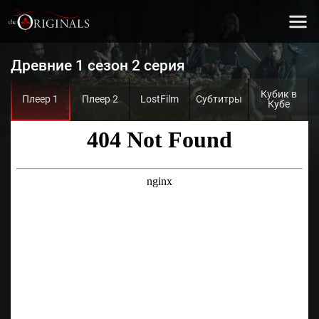
Древние 1 сезон 2 серия
Кубик в
Плеер 1
Плеер 2
LostFilm
Субтитры
Кубе