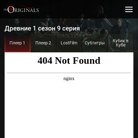
Древние 1 сезон 9 серия
Кубик в
Плеер 1
Плеер 2
LostFilm
Субтитры
Кубе