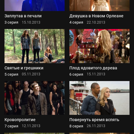
Заплутав в печали
Девушка в Новом Орлеане
3 серия
4 серия
15.10.2013
22.10.2013
Святые и грешники
Плод ядовитого дерева
5 серия
6 серия
05.11.2013
15.11.2013
Кровопролитие
Повернуть время вспять
7 серия
8 серия
12.11.2013
26.11.2013